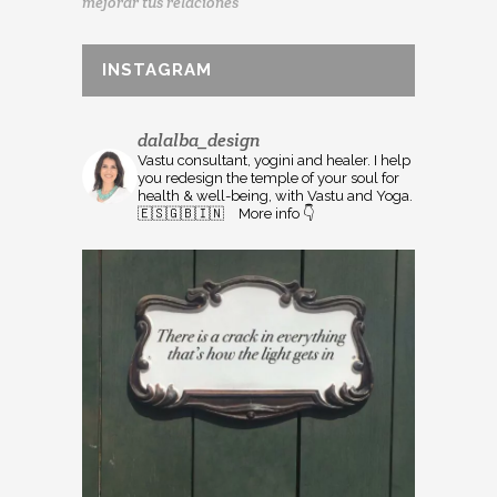
mejorar tus relaciones
INSTAGRAM
dalalba_design
Vastu consultant, yogini and healer. I help
you redesign the temple of your soul for
health & well-being, with Vastu and Yoga.
🇪🇸🇬🇧🇮🇳⠀
More info 👇