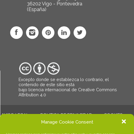
36202 Vigo - Pontevedra
(España)
Excepto donde se establezca lo contrario, el
contenido de este sitio está
bajo
licencia internacional de Creative Commons
Attribution 4.0
AVISO LEGAL
POLITICA DE PRIVACIDAD
COOKIES
© Copyright Dalalba. Todos los derechos reservados.
Manage Cookie Consent