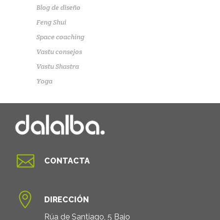
Blog de diseño
Feng Shui
Space coaching
Vastu consejos
Vastu Shastra
Yoga

CONTACTA

DIRECCIÓN
Rúa de Santiago, 5 Bajo