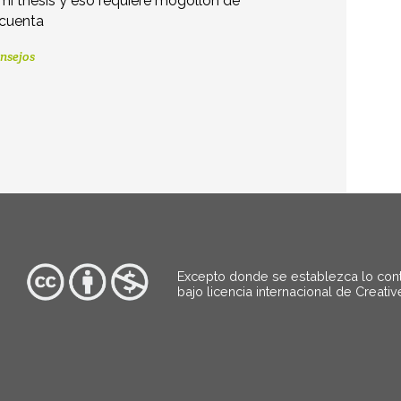
mi thesis y eso requiere mogollón de
 cuenta
nsejos
Excepto donde se establezca lo contra
bajo
licencia internacional de Creati