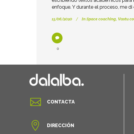
escribiendo textos académicos para 
enfoque. Y durante el proceso, me di
15/06/2020
In
Space coaching
,
Vastu co
0

CONTACTA

DIRECCIÓN