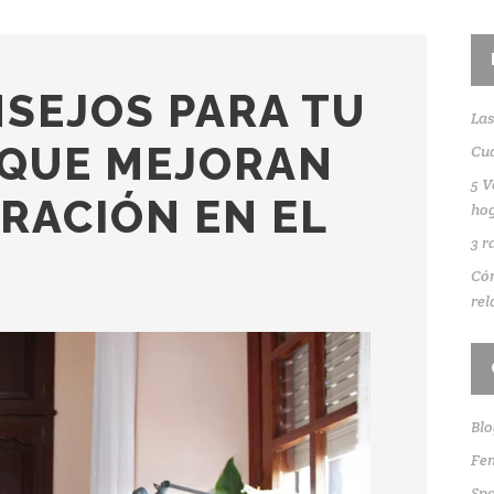
NSEJOS PARA TU
Las
 QUE MEJORAN
Cuá
5 V
RACIÓN EN EL
ho
3 r
Cóm
rel
Blo
Fen
Sp