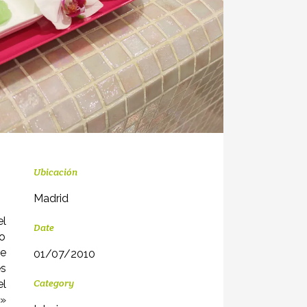
Ubicación
Madrid
el
Date
co
se
01/07/2010
s
Category
el
o»