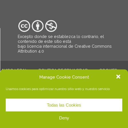
Excepto donde se establezca lo contrario, el
contenido de este sitio está
bajo
licencia internacional de Creative Commons
Attribution 4.0
AVISO LEGAL
POLITICA DE PRIVACIDAD
COOKIES
© Copyright Dalalba. Todos los derechos reservados.
Manage Cookie Consent
Usamos cookies para optimizar nuestro sitio web y nuestro servicio
Todas las Cookies
Deny